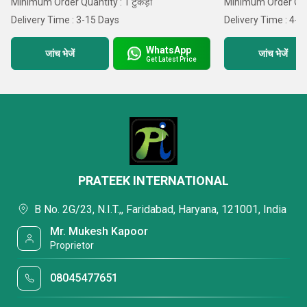
Minimum Order Quantity : 1 टुकड़ा
Minimum Order Quan
Delivery Time : 3-15 Days
Delivery Time : 4-5
WhatsApp
जांच भेजें
जांच भेजें
Get Latest Price
PRATEEK INTERNATIONAL
B No. 2G/23, N.I.T.,, Faridabad, Haryana, 121001, India
Mr. Mukesh Kapoor
Proprietor
08045477651