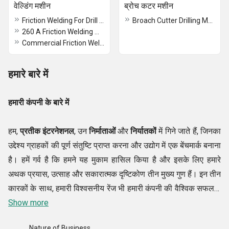
वेल्डिंग मशीन
ब्रोच कटर मशीन
Friction Welding For Drill Pipe
Broach Cutter Drilling Machine
260 A Friction Welding Machine
Commercial Friction Welding Machine
हमारे बारे में
हमारी कंपनी के बारे में
हम,
प्रतीक इंटरनेशनल
, उन
निर्माताओं
और
निर्यातकों
में गिने जाते हैं, जिनका
उद्देश्य ग्राहकों की पूर्ण संतुष्टि प्राप्त करना और उद्योग में एक बेंचमार्क बनाना
है। हमें गर्व है कि हमने यह मुकाम हासिल किया है और इसके लिए हमारे
अथक प्रयास, उत्साह और सकारात्मक दृष्टिकोण तीन मुख्य गुण हैं। इन तीन
कारकों के साथ, हमारी विश्वसनीय रेंज भी हमारी कंपनी की वैश्विक सफलता
में प्रमुख योगदानकर्ताओं में से एक है। लगातार अद्भुत गुणवत्ता वाली
Show more
ब्रोकन
टैप रिमूवर मशीन, पोर्टेबल ब्रोकन टैप रिमूवर, लिफ्टिंग मैग्नेट, आर्म टाइप एयर
Nature of Business