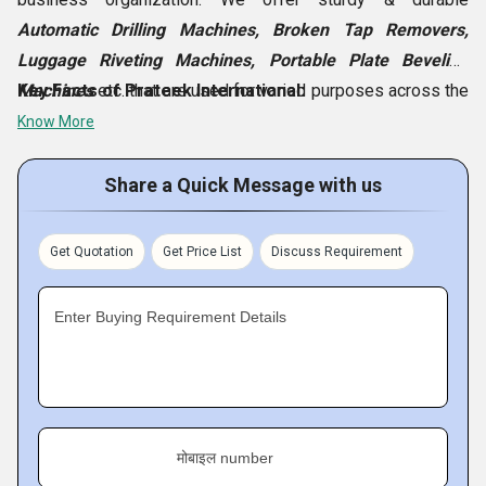
Automatic Drilling Machines, Broken Tap Removers,
Luggage Riveting Machines, Portable Plate Beveling
Machines
Key Facts of Prateek International:
etc. that are used for varied purposes across the
world. The components and parts used to engineer these
Know More
machinery set ups are of unmatched quality standards so
that it could easily withstand the damages done by
Share a Quick Message with us
excessive heat, rain, snow and other environmental
challenges. With the help of modern technologies, we
Get Quotation
Get Price List
Discuss Requirement
structure these products and make sure that they are
completely defect free.
Enter Buying Requirement Details
मोबाइल number