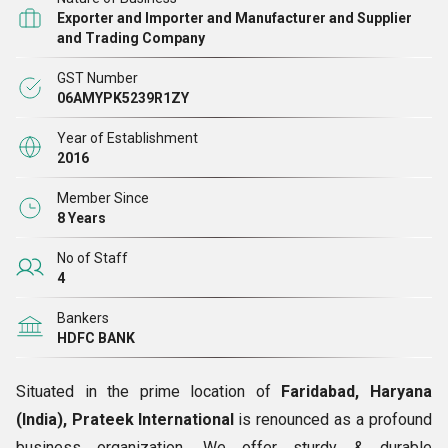
टैपिंग मशीन, ऑटोमैटिक ड्रिलिंग मशीन
आदि प्रदान करते हुए, हम सूची में
Exporter and Importer and Manufacturer and Supplier
शीर्ष पर रहना चाहते हैं। हम यह भी बताना चाहेंगे कि हमारे उत्पाद कुशल
and Trading Company
पेशेवरों द्वारा विकसित किए गए हैं, जिन्हें उत्पादन पर विशेषज्ञता प्राप्त है और
GST Number
जो गुणवत्ता और मात्रा दोनों के सामानों का एक साथ उत्पादन कर सकते हैं।
06AMYPK5239R1ZY
Year of Establishment
2016
Member Since
8 Years
No of Staff
4
Bankers
HDFC BANK
Situated in the prime location of
Faridabad, Haryana
(India), Prateek International
is renounced as a profound
business organization. We offer sturdy & durable